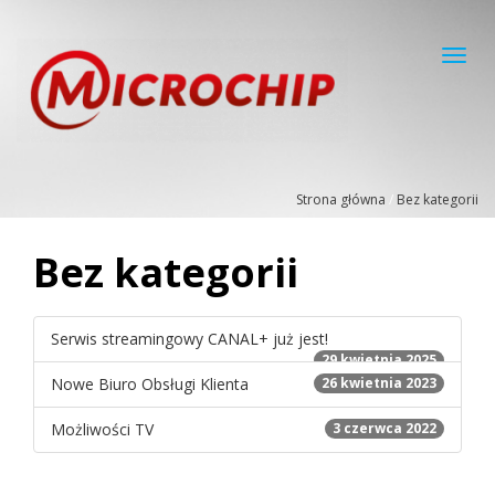
Toggl
navig
Strona główna
/
Bez kategorii
Bez kategorii
Serwis streamingowy CANAL+ już jest!
29 kwietnia 2025
Nowe Biuro Obsługi Klienta
26 kwietnia 2023
Możliwości TV
3 czerwca 2022