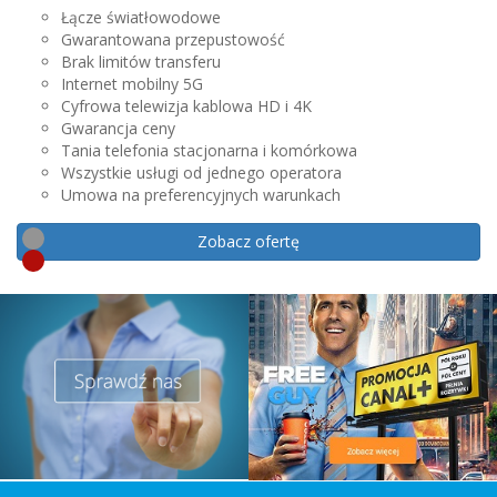
Łącze światłowodowe
Łącze światłowodowe
Gwarantowana przepustowość
Gwarantowana przepustowość
Brak limitów transferu
Brak limitów transferu
Internet mobilny 5G
Internet mobilny 5G
Cyfrowa telewizja kablowa HD i 4K
Cyfrowa telewizja kablowa HD i 4K
Gwarancja ceny
Gwarancja ceny
Tania telefonia stacjonarna i komórkowa
Tania telefonia stacjonarna i komórkowa
Wszystkie usługi od jednego operatora
Wszystkie usługi od jednego operatora
Umowa na preferencyjnych warunkach
Umowa na preferencyjnych warunkach
Zobacz ofertę
Zobacz ofertę